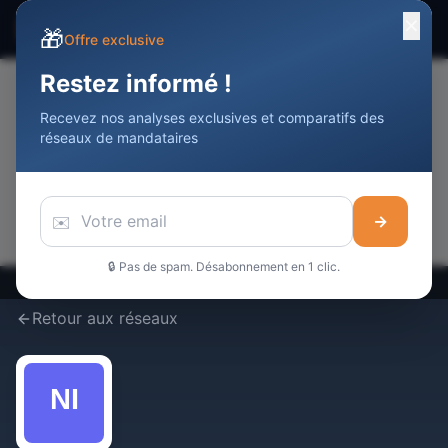
✕
☰
Devenir Agent
Immobilier
DAI
🎁
Offre exclusive
Restez informé !
Recevez nos analyses exclusives et comparatifs des
📢
réseaux de mandataires
Votre publicité ici
Touchez
10 000+
professionnels de l'immobilier / mois
Réserver cet espace →
✉️
→
🔒 Pas de spam. Désabonnement en 1 clic.
Retour aux réseaux