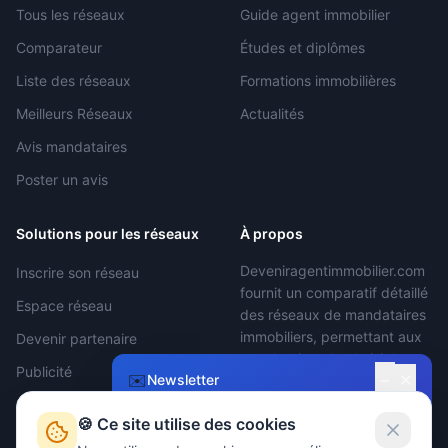
Tous les réseaux
Guide agent immobilier
Comparateur
Études et diplômes
Liste des réseaux
Formations immobilières
Meilleurs Réseaux
Actualités
Avis mandataires
Poster un avis
Solutions pour les réseaux
À propos
Deveniragentimmobilier.com
Inscrire son réseau
fournit un comparatif détaillé
Espace réseau
des réseaux de mandataires
immobiliers, permettant aux
Devenir partenaire
mandataires de choisir le
Publicité
−
✉️
✕
Newsletter
réseau le plus adapté.
Devenir Agent
🍪 Ce site utilise des cookies
Restez informé !
Immobilier