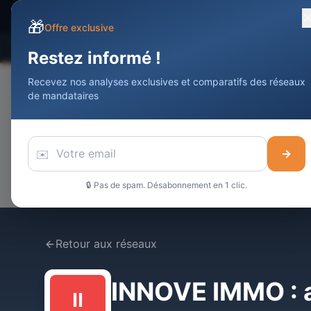
Devenir Agent
Immobilier
DAI
🎁
Offre exclusive
Comparateur
Statistiques
Meilleurs
Restez informé !
Recevez nos analyses exclusives et comparatifs des réseaux
de mandataires
✉️
→
🔒 Pas de spam. Désabonnement en 1 clic.
Retour aux réseaux
INNOVE IMMO
: 