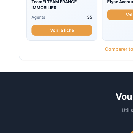
TeamFi TEAM FRANCE
Elyse Avenu
IMMOBILIER
Voi
Agents
35
Voir la fiche
Comparer to
Vou
Util