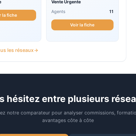
e
Vente Urgente
Agents
11
r la fiche
Voir la fiche
us les réseaux
s hésitez entre plusieurs résea
isez notre comparateur pour analyser commissions, formatio
avantages côte à côte