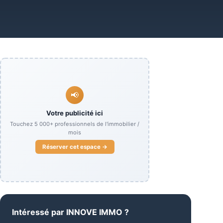
📢
Votre publicité ici
Touchez
5 000+
professionnels de l'immobilier /
mois
Réserver cet espace →
Intéressé par
INNOVE IMMO
?