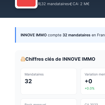
32
mandataires
CA:
2 M€
INNOVE IMMO
compte
32
mandataires
en Fran
Chiffres clés de
INNOVE IMMO
Mandataires
Variation men
32
+0
+0.0%
Pack mensuel
CA 2023