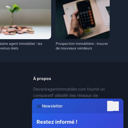
laire agent immobilier : les
Prospection immobilière : trouver
evenus réels
de nouveaux vendeurs
À propos
Deveniragentimmobilier.com fournit un
comparatif détaillé des réseaux de
mandataires immobiliers, permettant aux
−
✉️
✕
Newsletter
mandataires de choisir le réseau le plus
adapté.
Restez informé !
Devenir Agent Immobilier