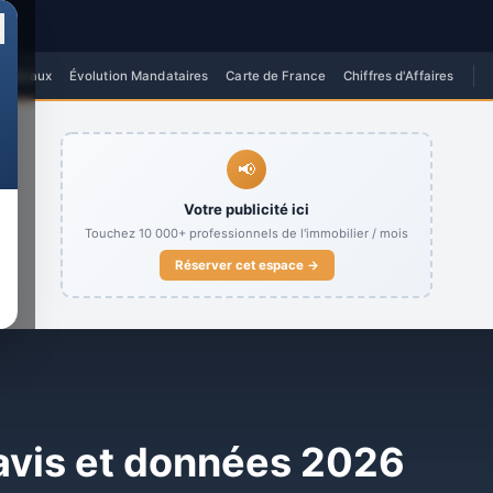
✕
 Réseaux
Évolution Mandataires
Carte de France
Chiffres d'Affaires
📢
Votre publicité ici
Touchez
10 000+
professionnels de l'immobilier / mois
Réserver cet espace →
avis et données 2026