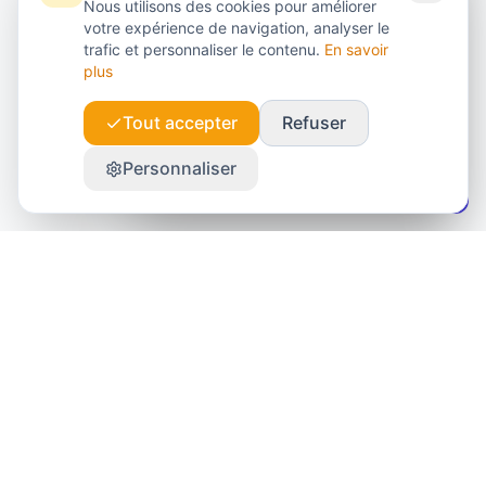
Nous utilisons des cookies pour améliorer
Recevez nos conseils et actualités sur le
votre expérience de navigation, analyser le
métier de mandataire immobilier.
trafic et personnaliser le contenu.
En savoir
plus
Tout accepter
Refuser
S'abonner gratuitement
Personnaliser
Pas de spam • Désinscription facile
Vous hésitez entre plusieurs
réseaux ?
Utilisez notre comparateur pour analyser