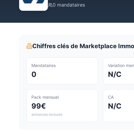
0
mandataires
Chiffres clés de
Marketplace Immob
Mandataires
Variation men
0
N/C
Pack mensuel
CA
99€
N/C
annonces incluses