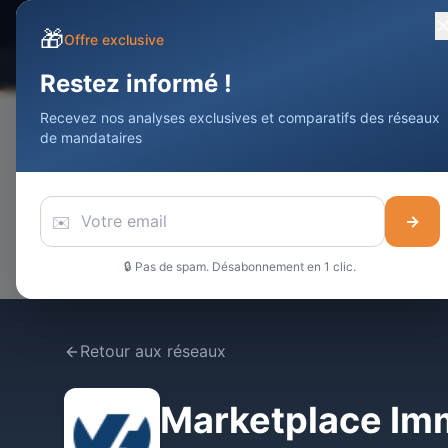
Devenir Agent
Immobilier
DAI
🎁
Offre exclusive
Comparateur
Statistiques
Meilleurs
Restez informé !
Recevez nos analyses exclusives et comparatifs des réseaux
de mandataires
✉️
→
🔒 Pas de spam. Désabonnement en 1 clic.
Retour aux réseaux
Marketplace Imm