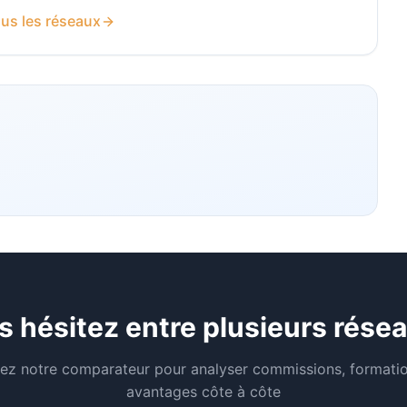
us les réseaux
s hésitez entre plusieurs résea
isez notre comparateur pour analyser commissions, formatio
avantages côte à côte