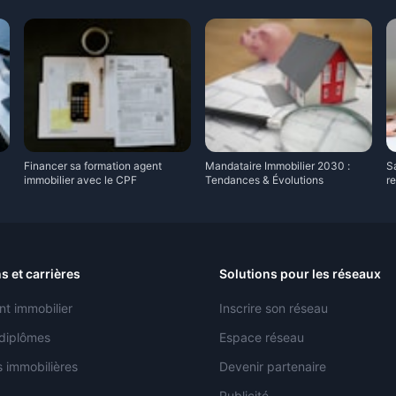
Financer sa formation agent
Mandataire Immobilier 2030 :
Sa
immobilier avec le CPF
Tendances & Évolutions
r
s et carrières
Solutions pour les réseaux
nt immobilier
Inscrire son réseau
 diplômes
Espace réseau
 immobilières
Devenir partenaire
Publicité