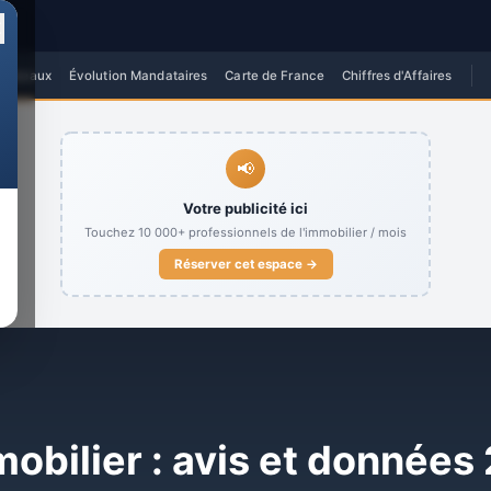
✕
 Réseaux
Évolution Mandataires
Carte de France
Chiffres d'Affaires
📢
Votre publicité ici
Touchez
10 000+
professionnels de l'immobilier / mois
Réserver cet espace →
obilier
: avis et données