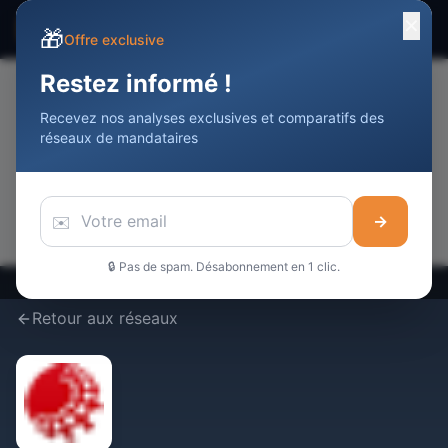
✕
☰
Devenir Agent
Immobilier
DAI
🎁
Offre exclusive
Restez informé !
Recevez nos analyses exclusives et comparatifs des
📢
réseaux de mandataires
Votre publicité ici
Touchez
10 000+
professionnels de l'immobilier / mois
Réserver cet espace →
✉️
→
🔒 Pas de spam. Désabonnement en 1 clic.
Retour aux réseaux