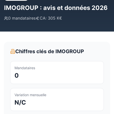
IMOGROUP
: avis et données 2026
0
mandataires
CA:
305 K€
Chiffres clés de
IMOGROUP
Mandataires
0
Variation mensuelle
N/C