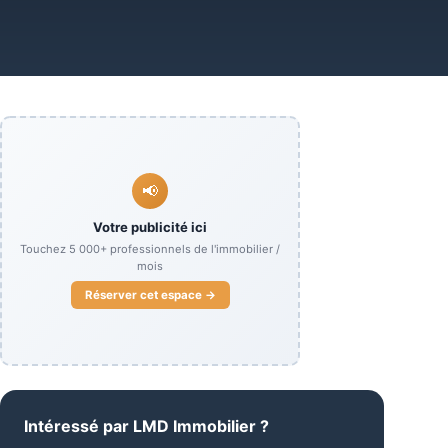
📢
Votre publicité ici
Touchez
5 000+
professionnels de l'immobilier /
mois
Réserver cet espace →
Intéressé par
LMD Immobilier
?