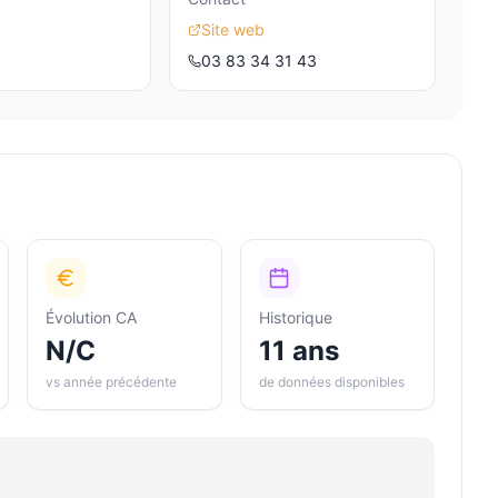
Site web
03 83 34 31 43
Évolution CA
Historique
N/C
11 ans
vs année précédente
de données disponibles