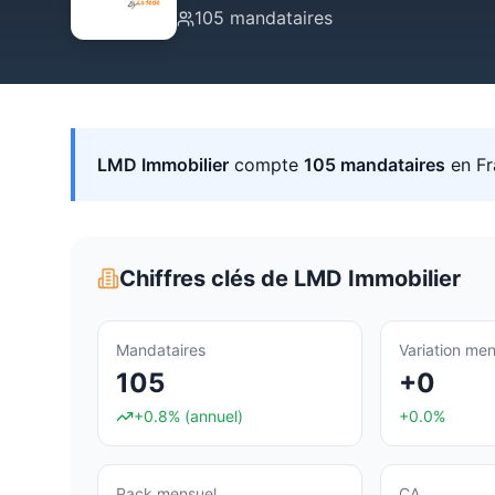
105
mandataires
LMD Immobilier
compte
105
mandataires
en Fr
Chiffres clés de
LMD Immobilier
Mandataires
Variation men
105
+0
+0.8%
(annuel)
+0.0%
Pack mensuel
CA