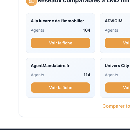
Réseaux comparables à
LMD Imm
A la lucarne de l'immobilier
ADVICIM
Agents
104
Agents
Voir la fiche
Voi
AgentMandataire.fr
Univers Cit
Agents
114
Agents
Voir la fiche
Voi
Comparer to