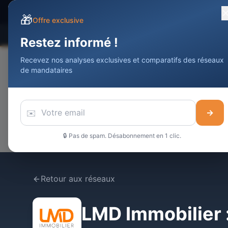
Devenir Agent
Immobilier
DAI
🎁
Offre exclusive
Comparateur
Statistiques
Meilleurs
Restez informé !
Recevez nos analyses exclusives et comparatifs des réseaux
de mandataires
✉️
→
🔒 Pas de spam. Désabonnement en 1 clic.
Retour aux réseaux
LMD Immobilier