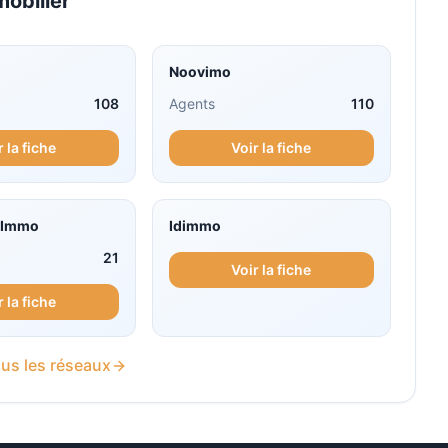
obilier
Noovimo
108
Agents
110
r la fiche
Voir la fiche
y Immo
Idimmo
21
Voir la fiche
r la fiche
us les réseaux