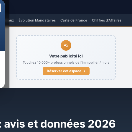
✕
 Réseaux
Évolution Mandataires
Carte de France
Chiffres d'Affaires
📢
Votre publicité ici
Touchez
10 000+
professionnels de l'immobilier / mois
Réserver cet espace →
: avis et données 2026