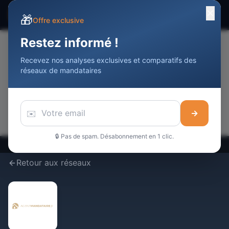
✕
☰
Devenir Agent
Immobilier
DAI
🎁
Offre exclusive
Restez informé !
Recevez nos analyses exclusives et comparatifs des
📢
réseaux de mandataires
Votre publicité ici
Touchez
10 000+
professionnels de l'immobilier / mois
Réserver cet espace →
✉️
→
🔒 Pas de spam. Désabonnement en 1 clic.
Retour aux réseaux