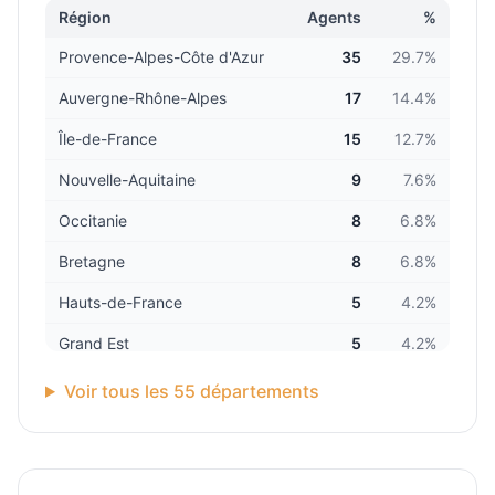
Région
Agents
%
Provence-Alpes-Côte d'Azur
35
29.7
%
Auvergne-Rhône-Alpes
17
14.4
%
Île-de-France
15
12.7
%
Nouvelle-Aquitaine
9
7.6
%
Occitanie
8
6.8
%
Bretagne
8
6.8
%
Hauts-de-France
5
4.2
%
Grand Est
5
4.2
%
DOM-TOM
5
4.2
%
Voir tous les
55
départements
Centre-Val de Loire
4
3.4
%
Normandie
3
2.5
%