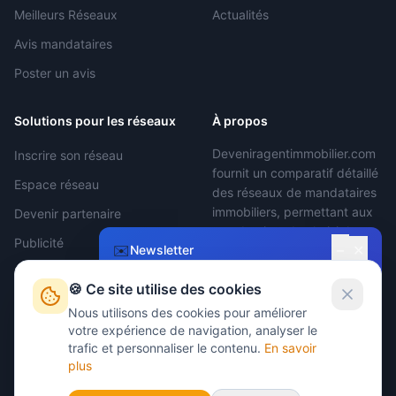
Meilleurs Réseaux
Actualités
Avis mandataires
Poster un avis
Solutions pour les réseaux
À propos
Deveniragentimmobilier.com
Inscrire son réseau
fournit un comparatif détaillé
Espace réseau
des réseaux de mandataires
immobiliers, permettant aux
Devenir partenaire
mandataires de choisir le
Publicité
−
✉️
✕
Newsletter
réseau le plus adapté.
Devenir Agent
🍪 Ce site utilise des cookies
Restez informé !
Immobilier
Nous utilisons des cookies pour améliorer
Recevez nos conseils et actualités sur le
votre expérience de navigation, analyser le
Nous contacter
métier de mandataire immobilier.
trafic et personnaliser le contenu.
En savoir
plus