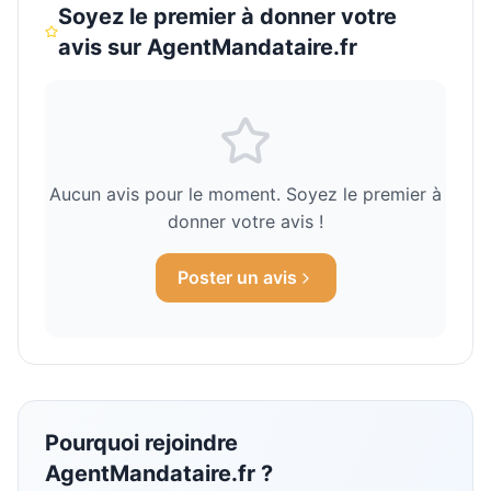
Pays de la Loire
2
1.7
%
Soyez le premier à donner votre
avis sur
AgentMandataire.fr
Bourgogne-Franche-Comté
1
0.8
%
Aucun avis pour le moment. Soyez le premier à
donner votre avis !
Poster un avis
Pourquoi rejoindre
AgentMandataire.fr
?