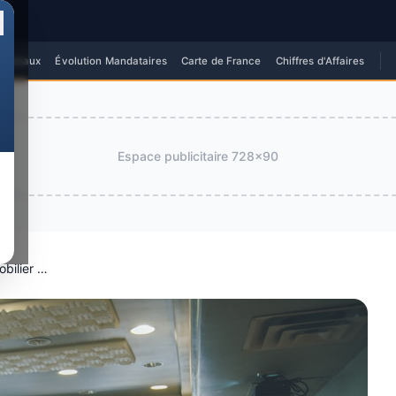
✕
 Réseaux
Évolution Mandataires
Carte de France
Chiffres d'Affaires
Espace publicitaire
728x90
Les formations pour les métiers de l’immobilier en France (2026)