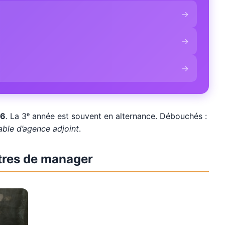
→
→
→
 6
. La 3ᵉ année est souvent en alternance. Débouchés :
ble d’agence adjoint
.
itres de manager