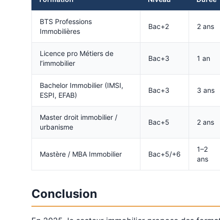
BTS Professions
Bac+2
2 ans
Immobilières
Licence pro Métiers de
Bac+3
1 an
l’immobilier
Bachelor Immobilier (IMSI,
Bac+3
3 ans
ESPI, EFAB)
Master droit immobilier /
Bac+5
2 ans
urbanisme
1–2
Mastère / MBA Immobilier
Bac+5/+6
ans
Conclusion