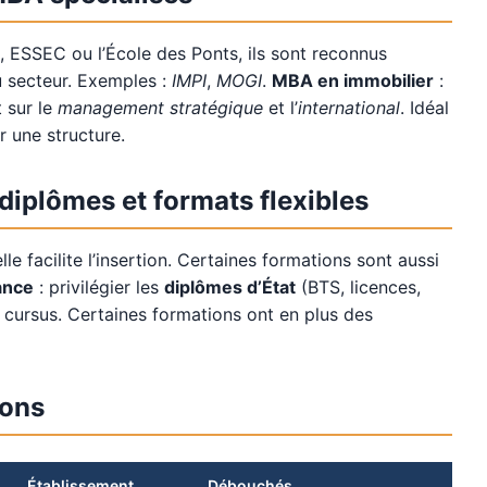
 ESSEC ou l’École des Ponts, ils sont reconnus
u secteur. Exemples :
IMPI
,
MOGI
.
MBA en immobilier
:
t sur le
management stratégique
et l’
international
. Idéal
r une structure.
diplômes et formats flexibles
e facilite l’insertion. Certaines formations sont aussi
ance
: privilégier les
diplômes d’État
(BTS, licences,
u cursus. Certaines formations ont en plus des
ions
Établissement
Débouchés