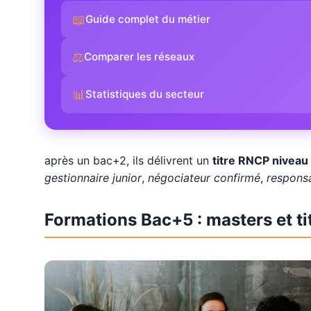
📖
Guide complet du métier
⚖️
Comparer les réseaux
📊
Statistiques du secteur
après un bac+2, ils délivrent un
titre RNCP niveau
gestionnaire junior
,
négociateur confirmé
,
responsa
Formations Bac+5 : masters et t