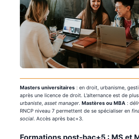
Masters universitaires
: en droit, urbanisme, gesti
après une licence de droit. L’alternance est de pl
urbaniste
,
asset manager
.
Mastères ou MBA
: déli
RNCP niveau 7 permettent de se spécialiser en
fin
social
. Accès après bac+3.
Formations post-bac+5 : MS et 