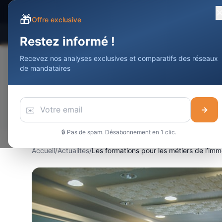
Devenir Agent
Immobilier
DAI
🎁
Offre exclusive
Comparateur
Statistiques
Meilleurs
Restez informé !
Recevez nos analyses exclusives et comparatifs des réseaux
de mandataires
✉️
→
🔒 Pas de spam. Désabonnement en 1 clic.
Accueil
/
Actualités
/