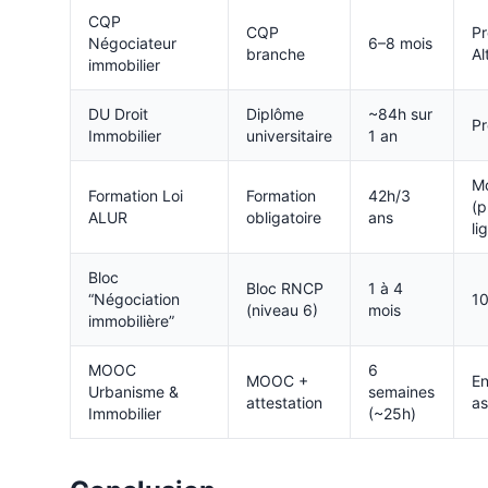
CQP
CQP
Pr
Négociateur
6–8 mois
branche
Al
immobilier
DU Droit
Diplôme
~84h sur
Pr
Immobilier
universitaire
1 an
Mo
Formation Loi
Formation
42h/3
(p
ALUR
obligatoire
ans
li
Bloc
Bloc RNCP
1 à 4
“Négociation
10
(niveau 6)
mois
immobilière”
MOOC
6
MOOC +
En
Urbanisme &
semaines
attestation
a
Immobilier
(~25h)