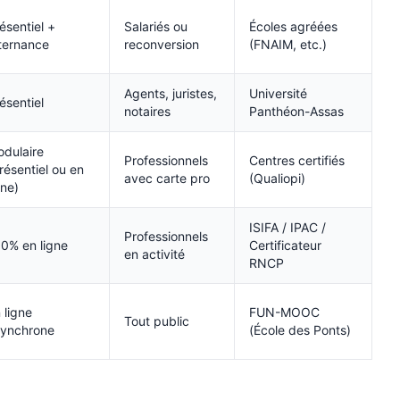
ésentiel +
Salariés ou
Écoles agréées
ternance
reconversion
(FNAIM, etc.)
Agents, juristes,
Université
ésentiel
notaires
Panthéon-Assas
dulaire
Professionnels
Centres certifiés
résentiel ou en
avec carte pro
(Qualiopi)
gne)
ISIFA / IPAC /
Professionnels
0% en ligne
Certificateur
en activité
RNCP
 ligne
FUN-MOOC
Tout public
synchrone
(École des Ponts)