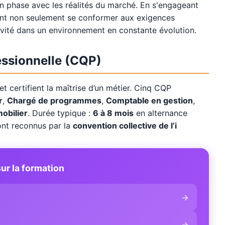
en phase avec les réalités du marché. En s'engageant
ent non seulement se conformer aux exigences
ivité dans un environnement en constante évolution.
fessionnelle (CQP)
t certifient la maîtrise d’un métier. Cinq CQP
r
,
Chargé de programmes
,
Comptable en gestion
,
mobilier
. Durée typique :
6 à 8 mois
en alternance
sont reconnus par la
convention collective de l’i
ur la formation
→
→