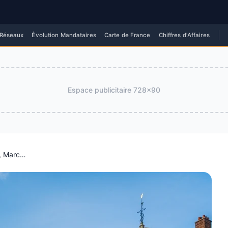
 Réseaux
Évolution Mandataires
Carte de France
Chiffres d'Affaires
Espace publicitaire
728x90
Formation Agent Immobilier Lille : Écoles, Marché Local &amp; Opportunités 2026