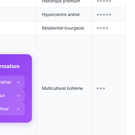
Historique premium
⭐⭐⭐⭐⭐
Hypercentre animé
⭐⭐⭐⭐⭐
Résidentiel bourgeois
⭐⭐⭐⭐
ormation
étier
→
Multiculturel bohème
⭐⭐⭐
aux
→
cteur
→