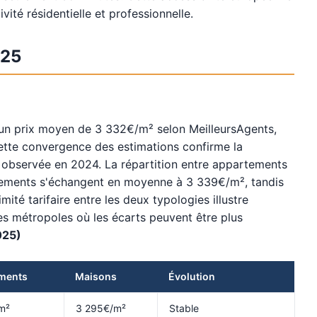
ité résidentielle et professionnelle.
025
25 un prix moyen de 3 332€/m² selon MeilleursAgents,
ette convergence des estimations confirme la
e observée en 2024. La répartition entre appartements
tements s'échangent en moyenne à 3 339€/m², tandis
té tarifaire entre les deux typologies illustre
tres métropoles où les écarts peuvent être plus
025)
ments
Maisons
Évolution
m²
3 295€/m²
Stable