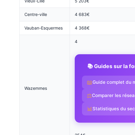
Vieux-Lille
5 203€
Centre-ville
4 683€
Vauban-Esquermes
4 368€
4
📚 Guides sur la f
📖
Guide complet du m
Wazemmes
⚖️
Comparer les rése
📊
Statistiques du se