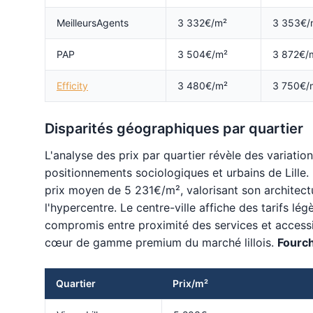
MeilleursAgents
3 332€/m²
3 353€/
PAP
3 504€/m²
3 872€/
Efficity
3 480€/m²
3 750€/
Disparités géographiques par quartier
L'analyse des prix par quartier révèle des variations
positionnements sociologiques et urbains de Lille. 
prix moyen de 5 231€/m², valorisant son architect
l'hypercentre. Le centre-ville affiche des tarifs lé
compromis entre proximité des services et accessib
cœur de gamme premium du marché lillois.
Fourch
Quartier
Prix/m²