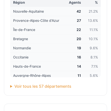
Région
Agents
%
Nouvelle-Aquitaine
42
21.2
%
Provence-Alpes-Côte d'Azur
27
13.6
%
Île-de-France
22
11.1
%
Bretagne
20
10.1
%
Normandie
19
9.6
%
Occitanie
16
8.1
%
Hauts-de-France
14
7.1
%
Auvergne-Rhône-Alpes
11
5.6
%
Grand Est
6
3.0
%
Voir tous les
57
départements
Centre-Val de Loire
6
3.0
%
DOM-TOM
6
3.0
%