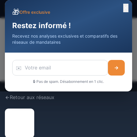
✕
☰
Devenir Agent
Immobilier
DAI
🎁
Offre exclusive
Restez informé !
Recevez nos analyses exclusives et comparatifs des
📢
réseaux de mandataires
Votre publicité ici
Touchez
10 000+
professionnels de l'immobilier / mois
Réserver cet espace →
✉️
→
🔒 Pas de spam. Désabonnement en 1 clic.
Retour aux réseaux