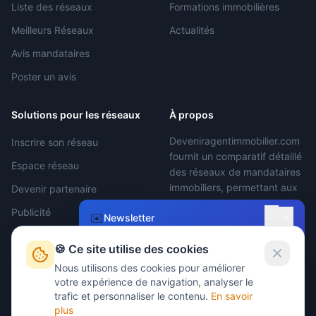
Liste des réseaux
Formations immobilières
Meilleurs Réseaux
Actualités
Avis mandataires
Poster un avis
Solutions pour les réseaux
À propos
Deveniragentimmobilier.com
Inscrire son réseau
fournit un comparatif détaillé
Espace réseau
des réseaux de mandataires
immobiliers, permettant aux
Devenir partenaire
mandataires de choisir le
Publicité
−
✉️
✕
Newsletter
réseau le plus adapté.
Devenir Agent
🍪 Ce site utilise des cookies
Restez informé !
Immobilier
Nous utilisons des cookies pour améliorer
Recevez nos conseils et actualités sur le
votre expérience de navigation, analyser le
Nous contacter
métier de mandataire immobilier.
trafic et personnaliser le contenu.
En savoir
plus