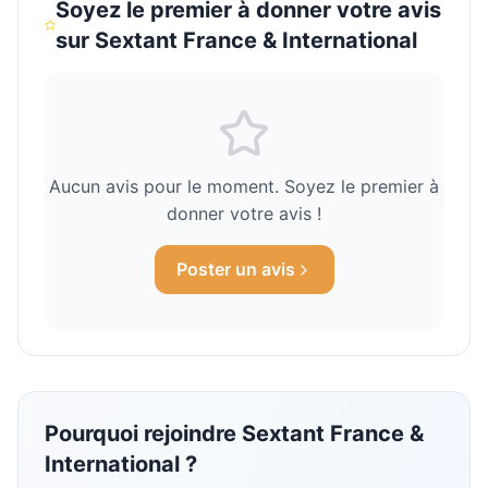
Pays de la Loire
3
1.5
%
Soyez le premier à donner votre avis
sur
Sextant France & International
Bourgogne-Franche-Comté
2
1.0
%
Aucun avis pour le moment. Soyez le premier à
donner votre avis !
Poster un avis
Pourquoi rejoindre
Sextant France &
International
?