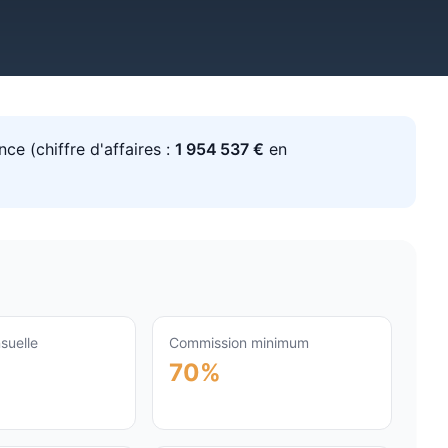
nce
(chiffre d'affaires :
1 954 537
€
en
suelle
Commission minimum
70%