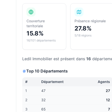
Couverture
Présence régionale
territoriale
27.8%
15.8%
5/18 régions
16/101 départements
Ledil Immobilier
est présent dans
16
départeme
Top 10 Départements
#
Département
Agents
1
47
27
2
32
12
3
65
7