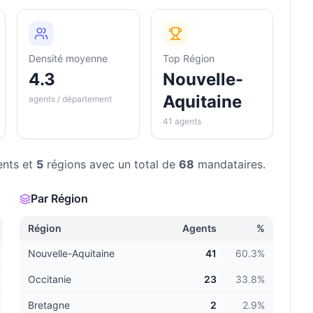
Densité moyenne
Top Région
4.3
Nouvelle-
Aquitaine
agents / département
41 agents
nts et
5
régions avec un total de
68
mandataires.
Par Région
Région
Agents
%
Nouvelle-Aquitaine
41
60.3
%
Occitanie
23
33.8
%
Bretagne
2
2.9
%