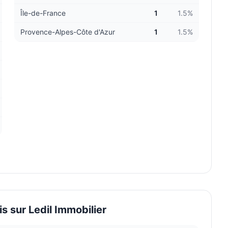
Île-de-France
1
1.5
%
Provence-Alpes-Côte d'Azur
1
1.5
%
is sur
Ledil Immobilier