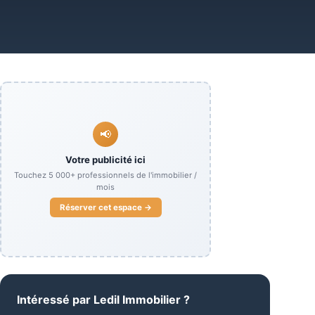
📢
Votre publicité ici
Touchez
5 000+
professionnels de l'immobilier /
mois
Réserver cet espace →
Intéressé par
Ledil Immobilier
?