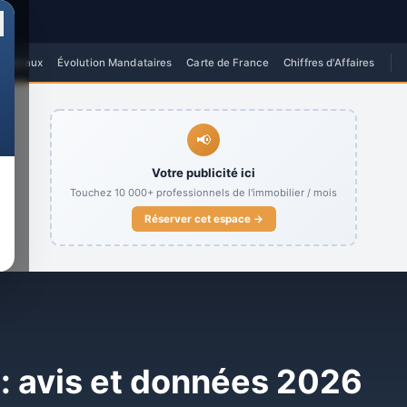
✕
 Réseaux
Évolution Mandataires
Carte de France
Chiffres d'Affaires
📢
Votre publicité ici
Touchez
10 000+
professionnels de l'immobilier / mois
Réserver cet espace →
: avis et données 2026