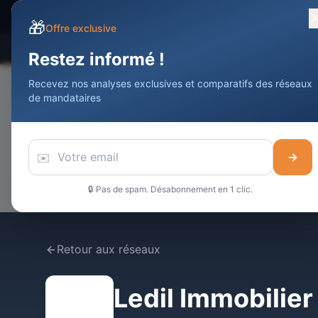
Devenir Agent
Immobilier
DAI
🎁
Offre exclusive
Comparateur
Statistiques
Meilleurs
Restez informé !
Recevez nos analyses exclusives et comparatifs des réseaux
de mandataires
✉️
→
🔒 Pas de spam. Désabonnement en 1 clic.
Retour aux réseaux
Ledil Immobilier