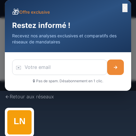
✕
☰
Devenir Agent
Immobilier
DAI
🎁
Offre exclusive
Restez informé !
Recevez nos analyses exclusives et comparatifs des
📢
réseaux de mandataires
Votre publicité ici
Touchez
10 000+
professionnels de l'immobilier / mois
Réserver cet espace →
✉️
→
🔒 Pas de spam. Désabonnement en 1 clic.
Retour aux réseaux