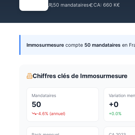
50
mandataires
CA:
660 K€
Immosurmesure
compte
50
mandataires
en Fr
Chiffres clés de
Immosurmesure
Mandataires
Variation men
50
+0
-4.6%
(annuel)
+0.0%
Pack mensuel
CA 2023