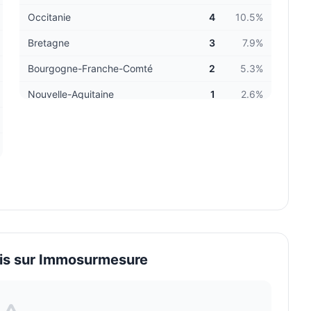
Occitanie
4
10.5
%
Bretagne
3
7.9
%
Bourgogne-Franche-Comté
2
5.3
%
Nouvelle-Aquitaine
1
2.6
%
is sur
Immosurmesure