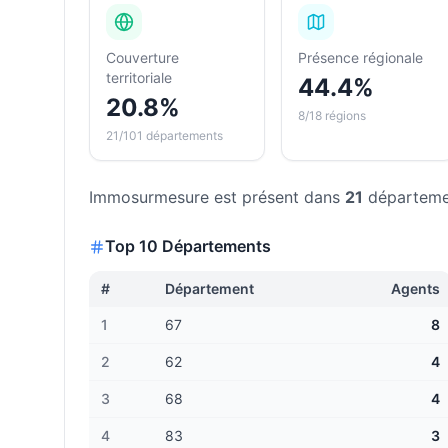
Couverture
Présence régionale
territoriale
44.4%
20.8%
8/18 régions
21/101 départements
Immosurmesure
est présent dans
21
départeme
Top 10 Départements
#
Département
Agents
1
67
8
2
62
4
3
68
4
4
83
3