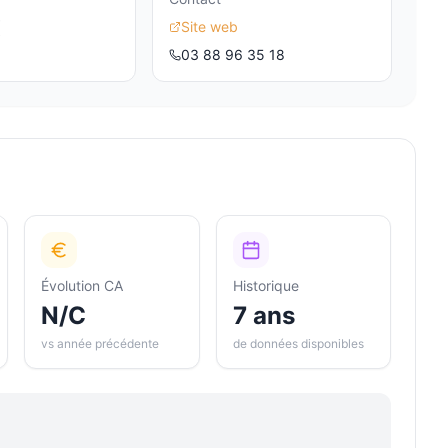
€
Site web
03 88 96 35 18
Évolution CA
Historique
N/C
7 ans
vs année précédente
de données disponibles