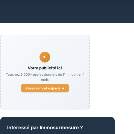
📢
Votre publicité ici
Touchez
5 000+
professionnels de l'immobilier /
mois
Réserver cet espace →
Intéressé par
Immosurmesure
?