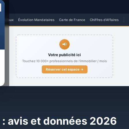
✕
 Réseaux
Évolution Mandataires
Carte de France
Chiffres d'Affaires
📢
Votre publicité ici
Touchez
10 000+
professionnels de l'immobilier / mois
Réserver cet espace →
: avis et données 2026