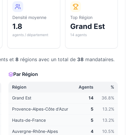
Densité moyenne
Top Région
1.8
Grand Est
agents / département
14 agents
nts et
8
régions avec un total de
38
mandataires.
Par Région
Région
Agents
%
Grand Est
14
36.8
%
Provence-Alpes-Côte d'Azur
5
13.2
%
Hauts-de-France
5
13.2
%
Auvergne-Rhône-Alpes
4
10.5
%