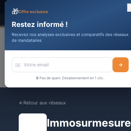
Devenir Agent
Immobilier
DAI
🎁
Offre exclusive
Comparateur
Statistiques
Meilleurs
Restez informé !
Recevez nos analyses exclusives et comparatifs des réseaux
de mandataires
✉️
→
🔒 Pas de spam. Désabonnement en 1 clic.
Retour aux réseaux
Immosurmesure