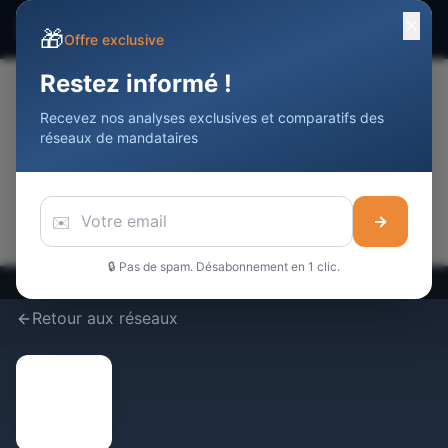
✕
☰
Devenir Agent
Immobilier
DAI
🎁
Offre exclusive
Restez informé !
Recevez nos analyses exclusives et comparatifs des
📢
réseaux de mandataires
Votre publicité ici
Touchez
10 000+
professionnels de l'immobilier / mois
Réserver cet espace →
✉️
→
🔒 Pas de spam. Désabonnement en 1 clic.
Retour aux réseaux