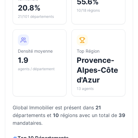
55.6%
20.8%
10/18 régions
21/101 départements
Densité moyenne
Top Région
1.9
Provence-
Alpes-Côte
agents / département
d'Azur
13 agents
Global Immobilier
est présent dans
21
départements et
10
régions avec un total de
39
mandataires.