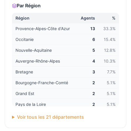
Par Région
Région
Agents
%
Provence-Alpes-Côte d'Azur
13
33.3
%
Occitanie
6
15.4
%
Nouvelle-Aquitaine
5
12.8
%
Auvergne-Rhône-Alpes
4
10.3
%
Bretagne
3
7.7
%
Bourgogne-Franche-Comté
2
5.1
%
Grand Est
2
5.1
%
Pays de la Loire
2
5.1
%
Normandie
1
2.6
%
Voir tous les
21
départements
DOM-TOM
1
2.6
%